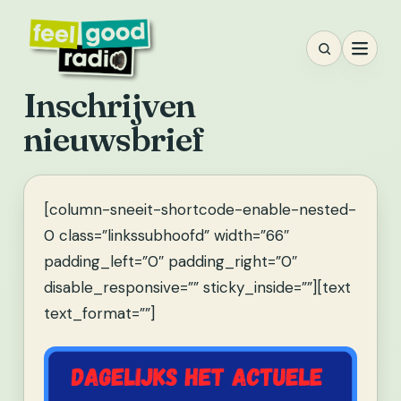
Ga
naar
inhoud
Inschrijven
nieuwsbrief
[column-sneeit-shortcode-enable-nested-
0 class=”linkssubhoofd” width=”66″
padding_left=”0″ padding_right=”0″
disable_responsive=”” sticky_inside=””][text
text_format=””]