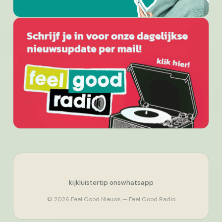
kijk
luister
tip ons
whatsapp
© 2026 Feel Good Nieuws — Feel Good Radio