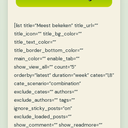
[list title=”Meest bekeken” title_url=””
title_icon=”” title_bg_color=””
title_text_color=””
title_border_bottom_color=””
main_color=”” enable_tab=””
show_view_all=”” count=”5″
orderby=”latest” duration=”week” cates=”1,8″
cate_scenario=”combination”
exclude_cates=”” authors=””
exclude_authors=”” tags=””
ignore_sticky_posts=”on”
exclude_loaded_posts=””
show_comment=”” show_readmore=””