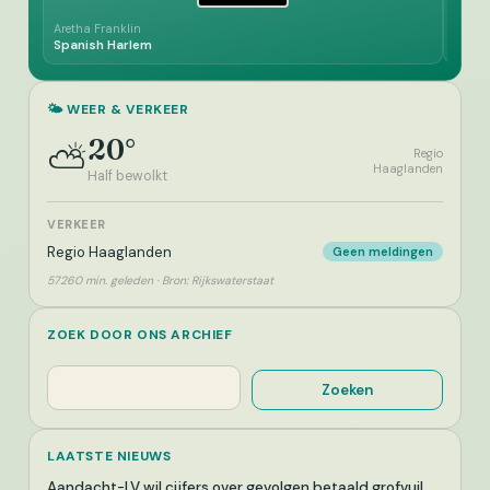
Aretha Franklin
Gene P
Spanish Harlem
Somet
🌤️ WEER & VERKEER
20°
⛅
Regio
Haaglanden
Half bewolkt
VERKEER
Regio Haaglanden
Geen meldingen
57260 min. geleden · Bron: Rijkswaterstaat
ZOEK DOOR ONS ARCHIEF
Zoeken
Zoeken
LAATSTE NIEUWS
Aandacht-LV wil cijfers over gevolgen betaald grofvuil