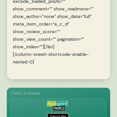
exclude_loaded_posts=””
show_comment=”” show_readmore=””
show_author=”none” show_date=”full”
meta_item_order=”a_c_d”
show_review_score=””
show_view_count=”” pagination=””
show_index=””][/list]
[/column-sneeit-shortcode-enable-
nested-0]
KIES JE ZENDER
Classic Hits