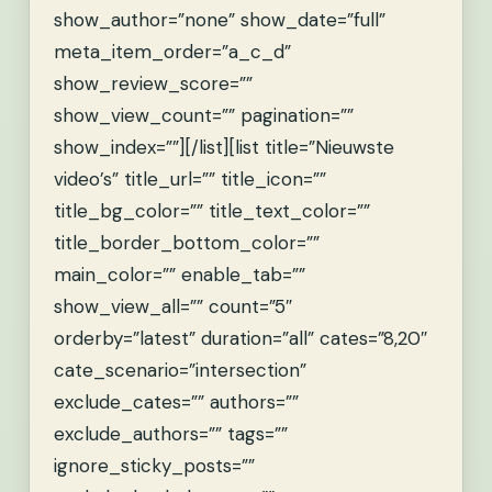
show_author=”none” show_date=”full”
meta_item_order=”a_c_d”
show_review_score=””
show_view_count=”” pagination=””
show_index=””][/list][list title=”Nieuwste
video’s” title_url=”” title_icon=””
title_bg_color=”” title_text_color=””
title_border_bottom_color=””
main_color=”” enable_tab=””
show_view_all=”” count=”5″
orderby=”latest” duration=”all” cates=”8,20″
cate_scenario=”intersection”
exclude_cates=”” authors=””
exclude_authors=”” tags=””
ignore_sticky_posts=””