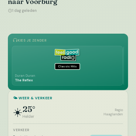
naar Voorburg
1 dag geleden
KIES JE ZENDER
Classic Hits
Duran Duran
Demis
The Reflex
Good
🌤️ WEER & VERKEER
25°
☀️
Regio
Haaglanden
Helder
VERKEER