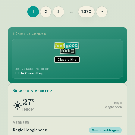
Berichten
1
2
3
…
1.370
»
Pagina
Pagina
Pagina
Pagina
paginering
KIES JE ZENDER
Classic Hits
George Baker Selection
Villag
Little Green Bag
Y.M.C
🌤️ WEER & VERKEER
27°
☀️
Regio
Haaglanden
Helder
VERKEER
Regio Haaglanden
Geen meldingen