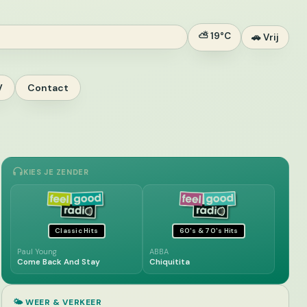
⛅ 19°C
🚗 Vrij
V
Contact
KIES JE ZENDER
Classic Hits
60's & 70's Hits
Paul Young
ABBA
Come Back And Stay
Chiquitita
🌤️ WEER & VERKEER