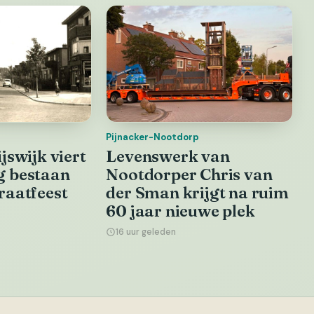
Pijnacker-Nootdorp
jswijk viert
Levenswerk van
g bestaan
Nootdorper Chris van
raatfeest
der Sman krijgt na ruim
60 jaar nieuwe plek
16 uur geleden