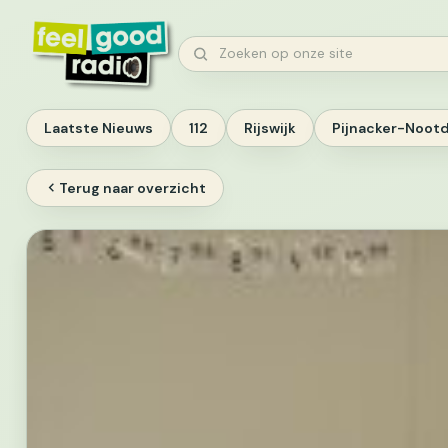
Ga
naar
Zoeken
inhoud
Laatste Nieuws
112
Rijswijk
Pijnacker-Noot
Terug naar overzicht