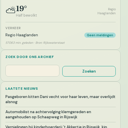
19°
⛅
Regio
Haaglanden
Half bewolkt
VERKEER
Regio Haaglanden
Geen meldingen
57063 min. geleden · Bron: Rijkswaterstaat
ZOEK DOOR ONS ARCHIEF
Zoeken
Zoeken
LAATSTE NIEUWS
Pasgeboren kitten Dani vecht voor haar leven, maar overlijdt
alsnog
Automobilist na achtervolging klemgereden en
aangehouden op Schaapweg in Rijswijk
Vernielingen bij kinderboerderij ’t Akkertje in Rijswijk, kip