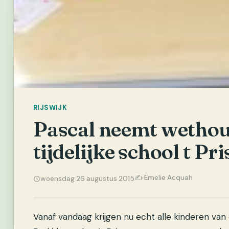
RIJSWIJK
Pascal neemt wethou
tijdelijke school t Pr
✍️ Emelie Acquah
woensdag 26 augustus 2015
Vanaf vandaag krijgen nu echt alle kinderen van