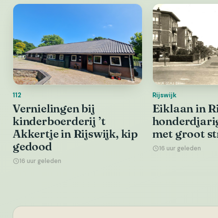
112
Rijswijk
Vernielingen bij
Eiklaan in Ri
kinderboerderij ’t
honderdjari
Akkertje in Rijswijk, kip
met groot st
gedood
16 uur geleden
16 uur geleden