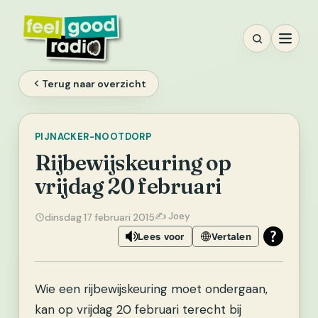
Ga
naar
inhoud
Terug naar overzicht
PIJNACKER-NOOTDORP
Rijbewijskeuring op
vrijdag 20 februari
✍️ Joey
dinsdag 17 februari 2015
Lees voor
Vertalen
Wie een rijbewijskeuring moet ondergaan,
kan op vrijdag 20 februari terecht bij