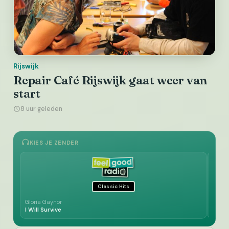
Rijswijk
Repair Café Rijswijk gaat weer van
start
8 uur geleden
KIES JE ZENDER
Classic Hits
Gloria Gaynor
Joe D
I Will Survive
Les 