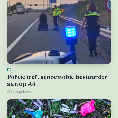
112
Politie treft scootmobielbestuurder
aan op A4
6 uur geleden