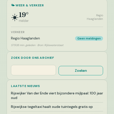
🌤️ WEER & VERKEER
19°
☀️
Regio
Haaglanden
Helder
VERKEER
Regio Haaglanden
Geen meldingen
57938 min. geleden · Bron: Rijkswaterstaat
ZOEK DOOR ONS ARCHIEF
Zoeken
Zoeken
LAATSTE NIEUWS
Rijswijker Van der Ende viert bijzondere mijlpaal: 100 jaar
oud
Rijswijkse tegeltaxi haalt oude tuintegels gratis op