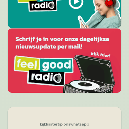
kijk
luister
tip ons
whatsapp