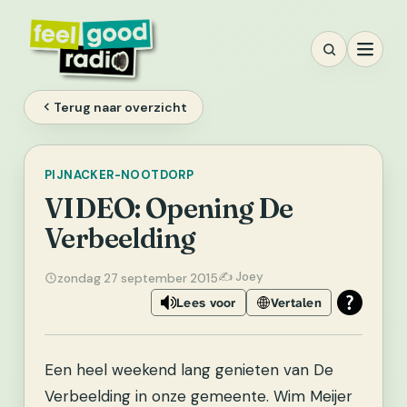
Ga
naar
inhoud
Terug naar overzicht
PIJNACKER-NOOTDORP
VIDEO: Opening De
Verbeelding
✍️ Joey
zondag 27 september 2015
Lees voor
Vertalen
Een heel weekend lang genieten van De
Verbeelding in onze gemeente. Wim Meijer