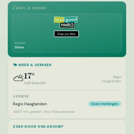
KIES JE ZENDER
Classic Hits
Aswad
Little
Shine
Home
🌤️ WEER & VERKEER
17°
⛅
Regio
Haaglanden
Half bewolkt
VERKEER
Regio Haaglanden
Geen meldingen
58207 min. geleden · Bron: Rijkswaterstaat
ZOEK DOOR ONS ARCHIEF