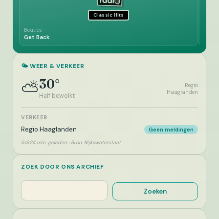
Classic Hits
Beatles
Jeff 
Get Back
Eve O
🌤️ WEER & VERKEER
30°
⛅
Regio
Haaglanden
Half bewolkt
VERKEER
Regio Haaglanden
Geen meldingen
61924 min. geleden · Bron: Rijkswaterstaat
ZOEK DOOR ONS ARCHIEF
Zoeken
Zoeken