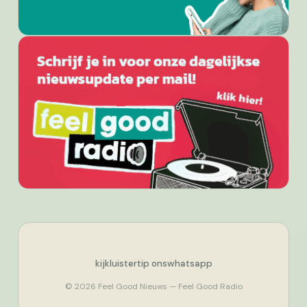
kijk
luister
tip ons
whatsapp
© 2026 Feel Good Nieuws — Feel Good Radio