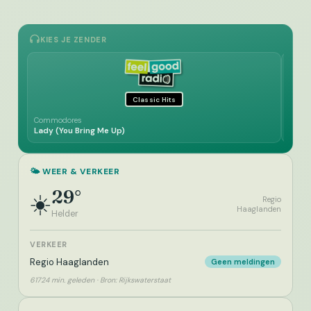
KIES JE ZENDER
Classic Hits
Commodores
Chi Co
Lady (You Bring Me Up)
You W
🌤️ WEER & VERKEER
29°
☀️
Regio
Haaglanden
Helder
VERKEER
Regio Haaglanden
Geen meldingen
61724 min. geleden · Bron: Rijkswaterstaat