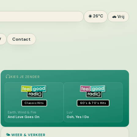
☀️ 26°C
🚗 Vrij
V
Contact
KIES JE ZENDER
Classic Hits
60's & 70's Hits
Earth, Wind & Fire
Luv'
And Love Goes On
Ooh, Yes I Do
🌤️ WEER & VERKEER