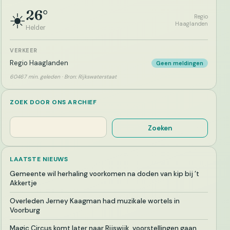
26°
☀️
Regio
Haaglanden
Helder
VERKEER
Regio Haaglanden
Geen meldingen
60467 min. geleden · Bron: Rijkswaterstaat
ZOEK DOOR ONS ARCHIEF
Zoeken
Zoeken
LAATSTE NIEUWS
Gemeente wil herhaling voorkomen na doden van kip bij ’t
Akkertje
Overleden Jerney Kaagman had muzikale wortels in
Voorburg
Magic Circus komt later naar Rijswijk, voorstellingen gaan