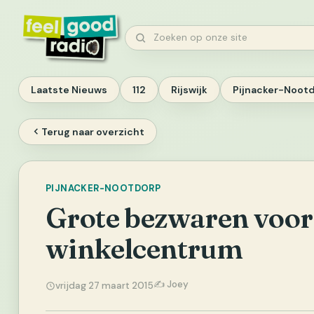
Ga
naar
Zoeken
inhoud
Laatste Nieuws
112
Rijswijk
Pijnacker-Noot
Terug naar overzicht
PIJNACKER-NOOTDORP
Grote bezwaren voor
winkelcentrum
✍️ Joey
vrijdag 27 maart 2015