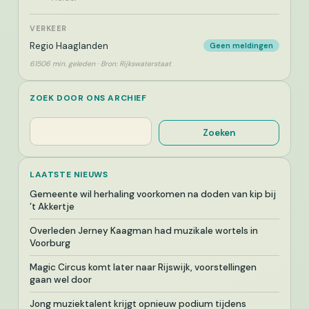
VERKEER
Regio Haaglanden
Geen meldingen
61506 min. geleden · Bron: Rijkswaterstaat
ZOEK DOOR ONS ARCHIEF
Zoeken
Zoeken
LAATSTE NIEUWS
Gemeente wil herhaling voorkomen na doden van kip bij
’t Akkertje
Overleden Jerney Kaagman had muzikale wortels in
Voorburg
Magic Circus komt later naar Rijswijk, voorstellingen
gaan wel door
Jong muziektalent krijgt opnieuw podium tijdens