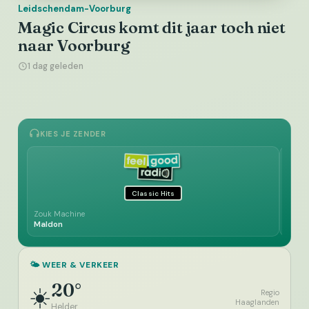
Leidschendam-Voorburg
Magic Circus komt dit jaar toch niet
naar Voorburg
1 dag geleden
KIES JE ZENDER
Classic Hits
Zouk Machine
Andy 
Maldon
Can't
🌤️ WEER & VERKEER
20°
☀️
Regio
Haaglanden
Helder