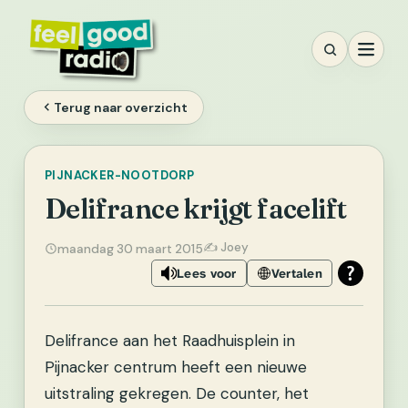
Ga
naar
inhoud
Terug naar overzicht
PIJNACKER-NOOTDORP
Delifrance krijgt facelift
✍️ Joey
maandag 30 maart 2015
Lees voor
Vertalen
Delifrance aan het Raadhuisplein in
Pijnacker centrum heeft een nieuwe
uitstraling gekregen. De counter, het