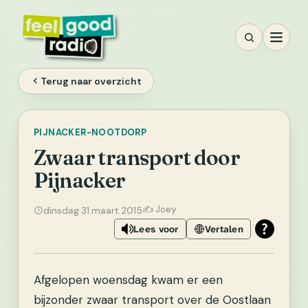
Ga
naar
inhoud
Terug naar overzicht
PIJNACKER-NOOTDORP
Zwaar transport door
Pijnacker
✍️ Joey
dinsdag 31 maart 2015
Lees voor
Vertalen
Afgelopen woensdag kwam er een
bijzonder zwaar transport over de Oostlaan