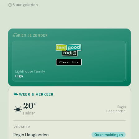
6 uur geleden
KIES JE ZENDER
Classic Hits
Lighthouse Family
Dionn
High
Don’t
🌤️ WEER & VERKEER
20°
☀️
Regio
Haaglanden
Helder
VERKEER
Regio Haaglanden
Geen meldingen