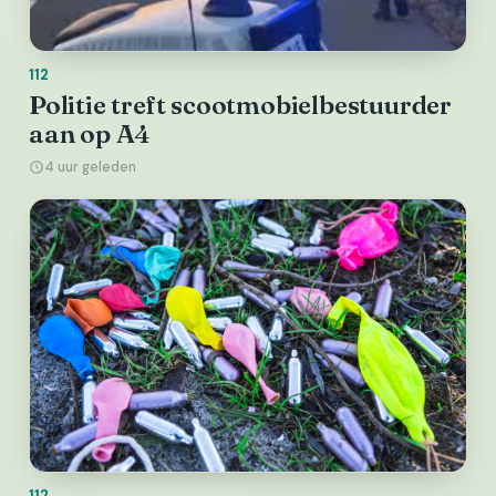
112
Politie treft scootmobielbestuurder
aan op A4
4 uur geleden
112