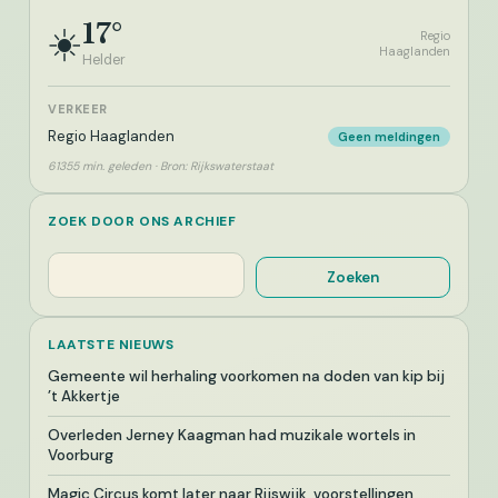
17°
☀️
Regio
Haaglanden
Helder
VERKEER
Regio Haaglanden
Geen meldingen
61355 min. geleden · Bron: Rijkswaterstaat
ZOEK DOOR ONS ARCHIEF
Zoeken
Zoeken
LAATSTE NIEUWS
Gemeente wil herhaling voorkomen na doden van kip bij
’t Akkertje
Overleden Jerney Kaagman had muzikale wortels in
Voorburg
Magic Circus komt later naar Rijswijk, voorstellingen