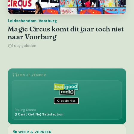
Leidschendam-Voorburg
Magic Circus komt dit jaar toch niet
naar Voorburg
1 dag geleden
KIES JE ZENDER
Classic Hits
Rolling Stones
Cliff 
(I Can't Get No) Satisfaction
Hey M
🌤️ WEER & VERKEER