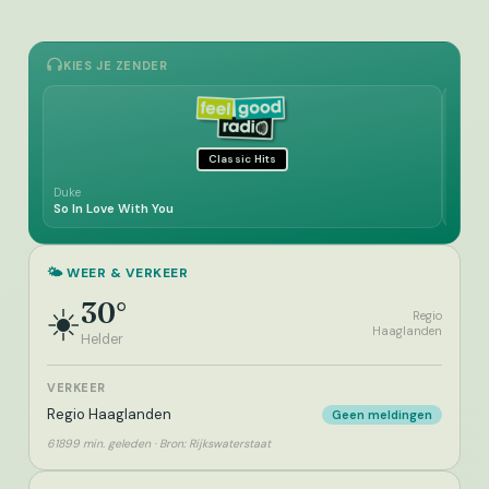
KIES JE ZENDER
Classic Hits
Duke
Tempt
So In Love With You
Ain't
🌤️ WEER & VERKEER
30°
☀️
Regio
Haaglanden
Helder
VERKEER
Regio Haaglanden
Geen meldingen
61899 min. geleden · Bron: Rijkswaterstaat