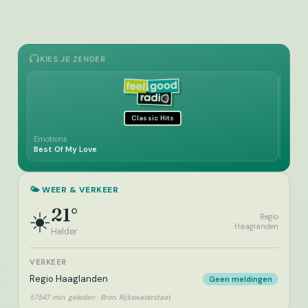
KIES JE ZENDER
Classic Hits
Emotions
Turtle
Best Of My Love
Eleno
🌤️ WEER & VERKEER
21°
☀️
Regio
Haaglanden
Helder
VERKEER
Regio Haaglanden
Geen meldingen
57547 min. geleden · Bron: Rijkswaterstaat