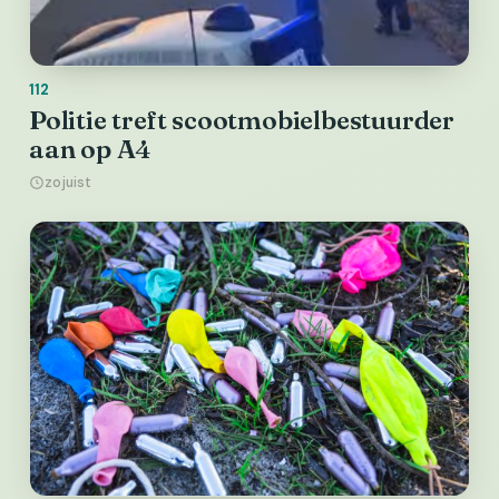
112
Politie treft scootmobielbestuurder
aan op A4
zojuist