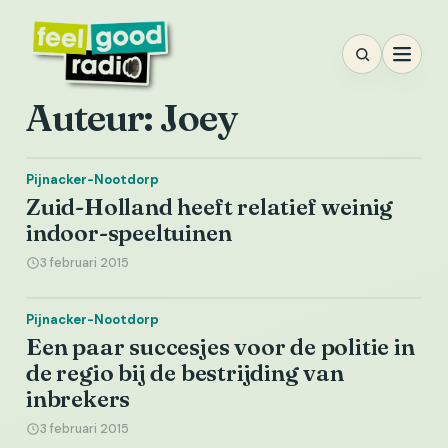
Ga
naar
inhoud
Auteur:
Joey
Pijnacker-Nootdorp
Zuid-Holland heeft relatief weinig
indoor-speeltuinen
3 februari 2015
Pijnacker-Nootdorp
Een paar succesjes voor de politie in
de regio bij de bestrijding van
inbrekers
3 februari 2015