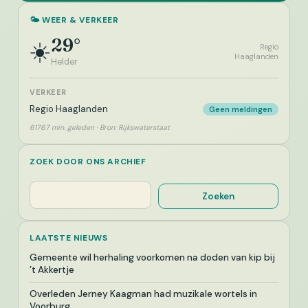
🌤️ WEER & VERKEER
29°
☀️
Regio
Haaglanden
Helder
VERKEER
Regio Haaglanden
Geen meldingen
61767 min. geleden · Bron: Rijkswaterstaat
ZOEK DOOR ONS ARCHIEF
Zoeken
Zoeken
LAATSTE NIEUWS
Gemeente wil herhaling voorkomen na doden van kip bij
’t Akkertje
Overleden Jerney Kaagman had muzikale wortels in
Voorburg