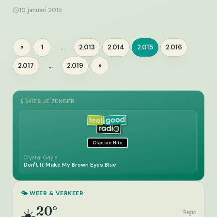
10 januari 2015
Berichten
«
1
…
2.013
2.014
2.015
2.016
Pagina
Pagina
Pagina
Pagina
Pagina
paginering
2.017
…
2.019
»
Pagina
Pagina
KIES JE ZENDER
Classic Hits
Crystal Gayle
Demis
Don't It Make My Brown Eyes Blue
My Fr
🌤️ WEER & VERKEER
20°
☀️
Regio