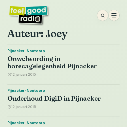
Ga
naar
inhoud
Auteur:
Joey
Pijnacker-Nootdorp
Onwelwording in
horecagelegenheid Pijnacker
12 januari 2015
Pijnacker-Nootdorp
Onderhoud DigiD in Pijnacker
12 januari 2015
Pijnacker-Nootdorp