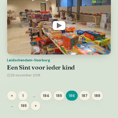
Leidschendam-Voorburg
Een Sint voor ieder kind
29 november 2018
Berichten
«
1
…
184
185
186
187
188
Pagina
Pagina
Pagina
Pagina
Pagina
Pagina
paginering
…
195
»
Pagina