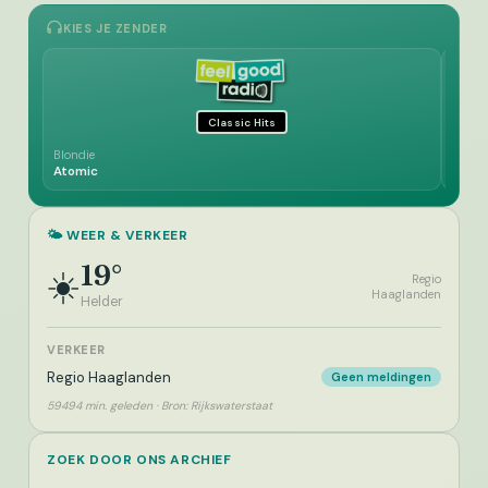
KIES JE ZENDER
Classic Hits
Blondie
Roger 
Atomic
New W
🌤️ WEER & VERKEER
19°
☀️
Regio
Haaglanden
Helder
VERKEER
Regio Haaglanden
Geen meldingen
59494 min. geleden · Bron: Rijkswaterstaat
ZOEK DOOR ONS ARCHIEF