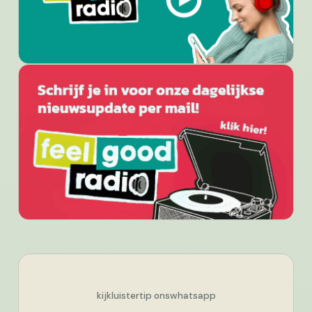
kijk
luister
tip ons
whatsapp