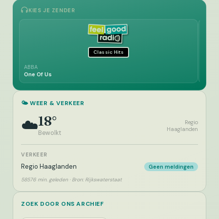
KIES JE ZENDER
Classic Hits
ABBA
Stevie
One Of Us
You A
🌤️ WEER & VERKEER
18°
☁️
Regio
Haaglanden
Bewolkt
VERKEER
Regio Haaglanden
Geen meldingen
58576 min. geleden · Bron: Rijkswaterstaat
ZOEK DOOR ONS ARCHIEF
Zoeken