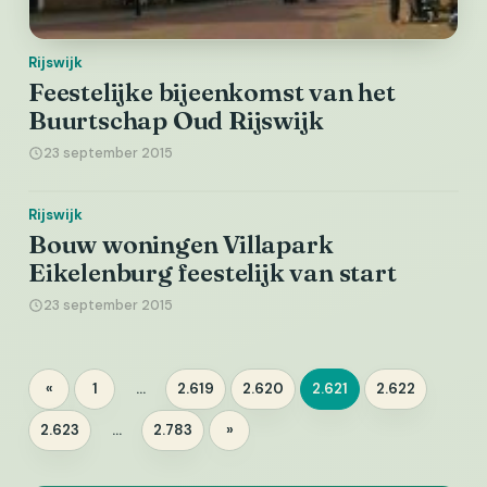
Rijswijk
Feestelijke bijeenkomst van het
Buurtschap Oud Rijswijk
23 september 2015
Rijswijk
Bouw woningen Villapark
Eikelenburg feestelijk van start
23 september 2015
Berichten
«
1
…
2.619
2.620
2.621
2.622
Pagina
Pagina
Pagina
Pagina
Pagina
paginering
2.623
…
2.783
»
Pagina
Pagina