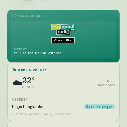
KIES JE ZENDER
Classic Hits
Barry White
Player
You See The Trouble With Me
Baby
🌤️ WEER & VERKEER
22°
☁️
Regio
Haaglanden
Bewolkt
VERKEER
Regio Haaglanden
Geen meldingen
63029 min. geleden · Bron: Rijkswaterstaat