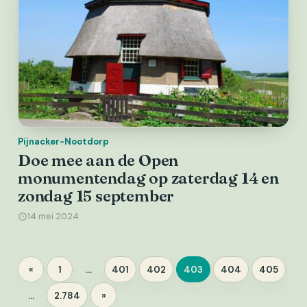
Pijnacker-Nootdorp
Doe mee aan de Open
monumentendag op zaterdag 14 en
zondag 15 september
14 mei 2024
Berichten
«
1
…
401
402
403
404
405
Pagina
Pagina
Pagina
Pagina
Pagina
Pagina
paginering
…
2.784
»
Pagina