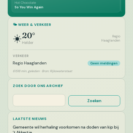
Hot Chocolate
Johnn
So You Win Again
A Rea
🌤️ WEER & VERKEER
20°
☀️
Regio
Haaglanden
Helder
VERKEER
Regio Haaglanden
Geen meldingen
61518 min. geleden · Bron: Rijkswaterstaat
ZOEK DOOR ONS ARCHIEF
Zoeken
Zoeken
LAATSTE NIEUWS
Gemeente wil herhaling voorkomen na doden van kip bij
’t Akkertje