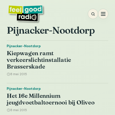
Ga
naar
inhoud
Pijnacker-Nootdorp
Pijnacker-Nootdorp
Kiepwagen ramt
verkeerslichtinstallatie
Brasserskade
8 mei 2015
Pijnacker-Nootdorp
Het 16e Millennium
jeugdvoetbaltoernooi bij Oliveo
8 mei 2015