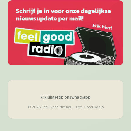
kijk
luister
tip ons
whatsapp
© 2026 Feel Good Nieuws — Feel Good Radio