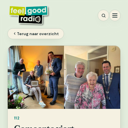
Ga
naar
inhoud
Terug naar overzicht
112