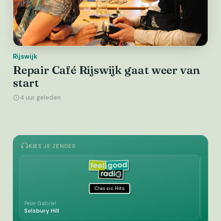
Rijswijk
Repair Café Rijswijk gaat weer van
start
4 uur geleden
KIES JE ZENDER
Classic Hits
Peter Gabriel
Eagles
Solsbury Hill
Hotel