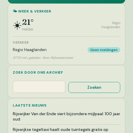
🌤️ WEER & VERKEER
21°
☀️
Regio
Haaglanden
Helder
VERKEER
Regio Haaglanden
Geen meldingen
57701 min. geleden · Bron: Rijkswaterstaat
ZOEK DOOR ONS ARCHIEF
Zoeken
Zoeken
LAATSTE NIEUWS
Rijswijker Van der Ende viert bijzondere mijlpaal: 100 jaar
oud
Rijswijkse tegeltaxi haalt oude tuintegels gratis op