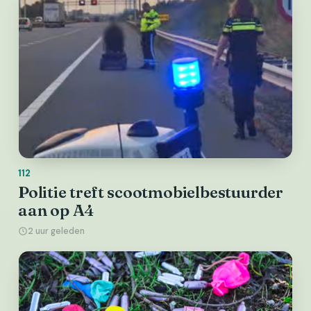
112
Politie treft scootmobielbestuurder
aan op A4
2 uur geleden