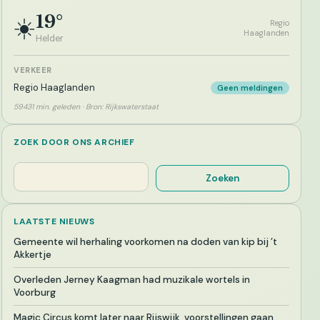
19°
☀️
Regio
Haaglanden
Helder
VERKEER
Regio Haaglanden
Geen meldingen
59431 min. geleden · Bron: Rijkswaterstaat
ZOEK DOOR ONS ARCHIEF
Zoeken
Zoeken
LAATSTE NIEUWS
Gemeente wil herhaling voorkomen na doden van kip bij ’t
Akkertje
Overleden Jerney Kaagman had muzikale wortels in
Voorburg
Magic Circus komt later naar Rijswijk, voorstellingen gaan