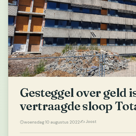
Gesteggel over geld i
vertraagde sloop To
✍️ Joost
woensdag 10 augustus 2022