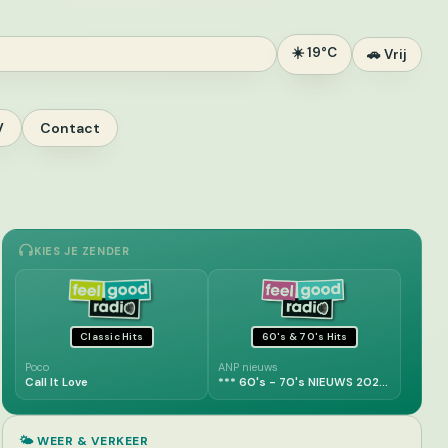
☀️ 19°C
🚗 Vrij
V
Contact
KIES JE ZENDER
Classic Hits
60's & 70's Hits
Poco
ANP nieuws
Call It Love
*** 60's - 70's NIEUWS 2022 ***
🌤️ WEER & VERKEER