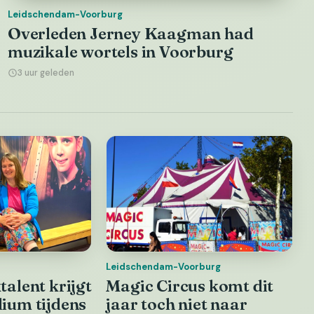
Leidschendam-Voorburg
Overleden Jerney Kaagman had
muzikale wortels in Voorburg
3 uur geleden
Leidschendam-Voorburg
alent krijgt
Magic Circus komt dit
ium tijdens
jaar toch niet naar