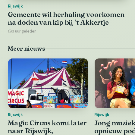
Rijswijk
Gemeente wil herhaling voorkomen
na doden van kip bij ’t Akkertje
3 uur geleden
Meer nieuws
Rijswijk
Rijswijk
Magic Circus komt later
Jong muziekt
naar Rijswijk,
opnieuw pod