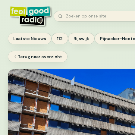
Ga
naar
Zoeken
inhoud
Laatste Nieuws
112
Rijswijk
Pijnacker-Noot
Terug naar overzicht