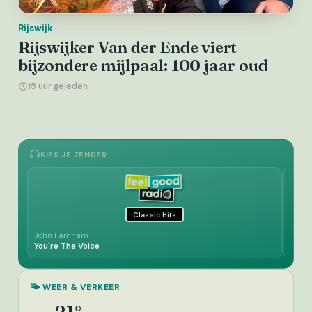
Rijswijk
Rijswijker Van der Ende viert
bijzondere mijlpaal: 100 jaar oud
15 uur geleden
KIES JE ZENDER
Classic Hits
John Farnham
George
You're The Voice
Dear 
🌤️ WEER & VERKEER