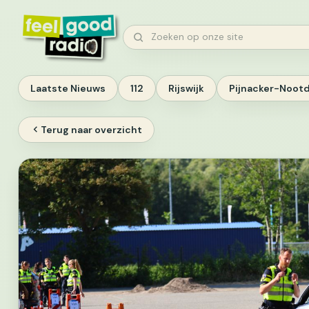
Ga
naar
Zoeken
inhoud
Laatste Nieuws
112
Rijswijk
Pijnacker-Noot
Terug naar overzicht