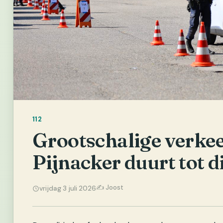
112
Grootschalige verkee
Pijnacker duurt tot d
✍️ Joost
vrijdag 3 juli 2026