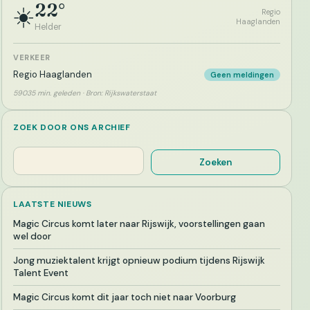
22°
☀️
Regio
Haaglanden
Helder
VERKEER
Regio Haaglanden
Geen meldingen
59035 min. geleden · Bron: Rijkswaterstaat
ZOEK DOOR ONS ARCHIEF
Zoeken
Zoeken
LAATSTE NIEUWS
Magic Circus komt later naar Rijswijk, voorstellingen gaan
wel door
Jong muziektalent krijgt opnieuw podium tijdens Rijswijk
Talent Event
Magic Circus komt dit jaar toch niet naar Voorburg