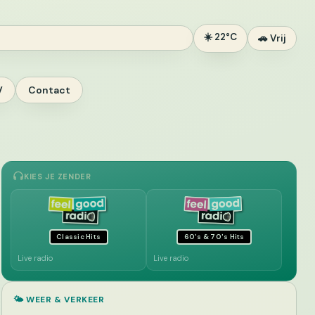
☀️ 22°C
🚗 Vrij
V
Contact
KIES JE ZENDER
Classic Hits
60's & 70's Hits
Live radio
Live radio
🌤️ WEER & VERKEER