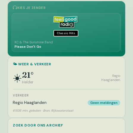
KIES JE ZENDER
Classic Hits
KC & The Sunshine Band
John 
Please Don't Go
Rocky
🌤️ WEER & VERKEER
21°
☀️
Regio
Haaglanden
Helder
VERKEER
Regio Haaglanden
Geen meldingen
61536 min. geleden · Bron: Rijkswaterstaat
ZOEK DOOR ONS ARCHIEF