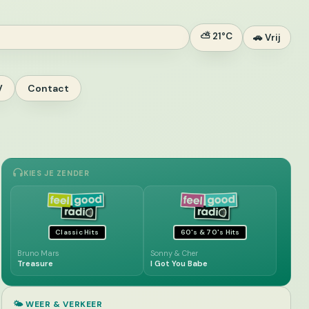
⛅ 21°C
🚗 Vrij
V
Contact
KIES JE ZENDER
Classic Hits
60's & 70's Hits
Bruno Mars
Sonny & Cher
Treasure
I Got You Babe
🌤️ WEER & VERKEER