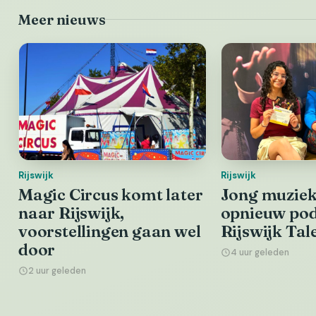
Meer nieuws
Rijswijk
Rijswijk
Magic Circus komt later
Jong muziekt
naar Rijswijk,
opnieuw pod
voorstellingen gaan wel
Rijswijk Tal
door
4 uur geleden
2 uur geleden