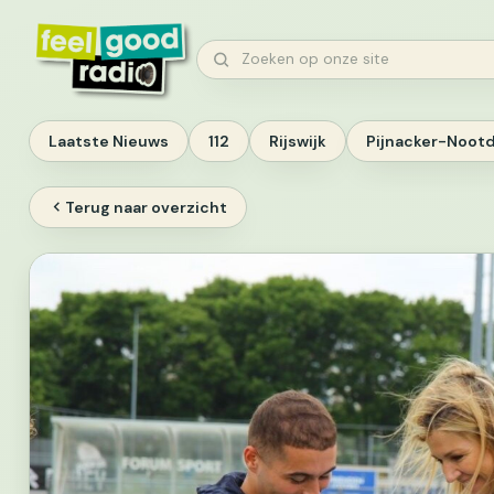
Ga
naar
Zoeken
inhoud
Laatste Nieuws
112
Rijswijk
Pijnacker-Noot
Terug naar overzicht