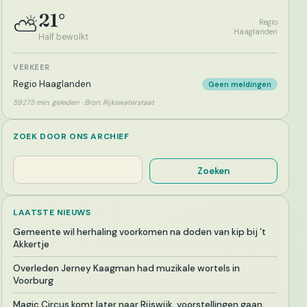
21°
⛅
Regio
Haaglanden
Half bewolkt
VERKEER
Regio Haaglanden
Geen meldingen
59275 min. geleden · Bron: Rijkswaterstaat
ZOEK DOOR ONS ARCHIEF
Zoeken
Zoeken
LAATSTE NIEUWS
Gemeente wil herhaling voorkomen na doden van kip bij ’t
Akkertje
Overleden Jerney Kaagman had muzikale wortels in
Voorburg
Magic Circus komt later naar Rijswijk, voorstellingen gaan