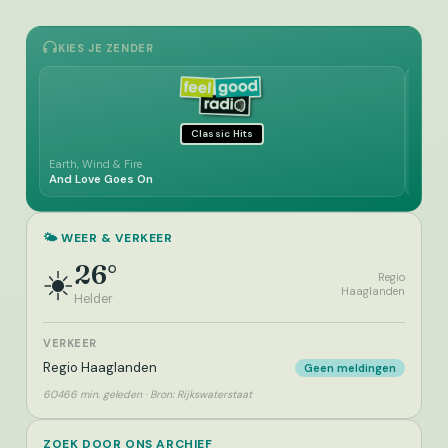
KIES JE ZENDER
Classic Hits
Earth, Wind & Fire
Manfr
And Love Goes On
Prett
🌤️ WEER & VERKEER
26°
☀️
Regio
Haaglanden
Helder
VERKEER
Regio Haaglanden
Geen meldingen
60466 min. geleden · Bron: Rijkswaterstaat
ZOEK DOOR ONS ARCHIEF