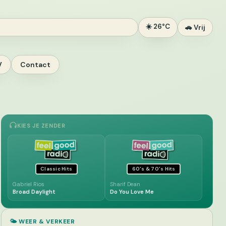
☀️ 26°C
🚗 Vrij
V
Contact
KIES JE ZENDER
Classic Hits
60's & 70's Hits
Gabriel Rios
Sharif Dean
Broad Daylight
Do You Love Me
🌤️ WEER & VERKEER