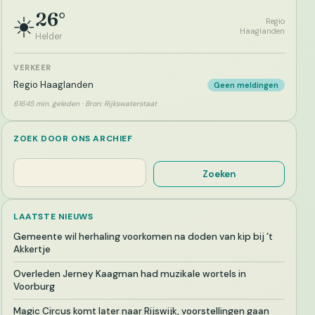
26°
☀️
Regio
Haaglanden
Helder
VERKEER
Regio Haaglanden
Geen meldingen
61645 min. geleden · Bron: Rijkswaterstaat
ZOEK DOOR ONS ARCHIEF
Zoeken
Zoeken
LAATSTE NIEUWS
Gemeente wil herhaling voorkomen na doden van kip bij ’t
Akkertje
Overleden Jerney Kaagman had muzikale wortels in
Voorburg
Magic Circus komt later naar Rijswijk, voorstellingen gaan