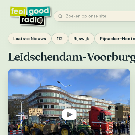
Ga
naar
Zoeken
inhoud
Laatste Nieuws
112
Rijswijk
Pijnacker-Noot
Leidschendam-Voorbur