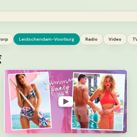
dorp
Leidschendam-Voorburg
Radio
Video
T
g