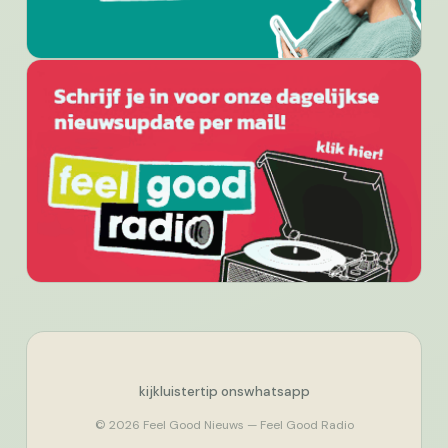
kijk
luister
tip ons
whatsapp
© 2026 Feel Good Nieuws — Feel Good Radio