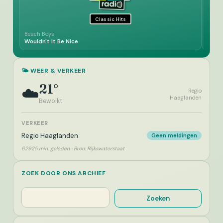
Classic Hits
Beach Boys
Greenf
Wouldn't It Be Nice
Don't
🌤️ WEER & VERKEER
21°
☁️
Regio
Haaglanden
Bewolkt
VERKEER
Regio Haaglanden
Geen meldingen
62925 min. geleden · Bron: Rijkswaterstaat
ZOEK DOOR ONS ARCHIEF
Zoeken
Zoeken