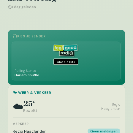
1 dag geleden
KIES JE ZENDER
Classic Hits
Rolling Stones
Tempt
Harlem Shuffle
Papa 
🌤️ WEER & VERKEER
25°
☁️
Regio
Haaglanden
Bewolkt
VERKEER
Regio Haaglanden
Geen meldingen