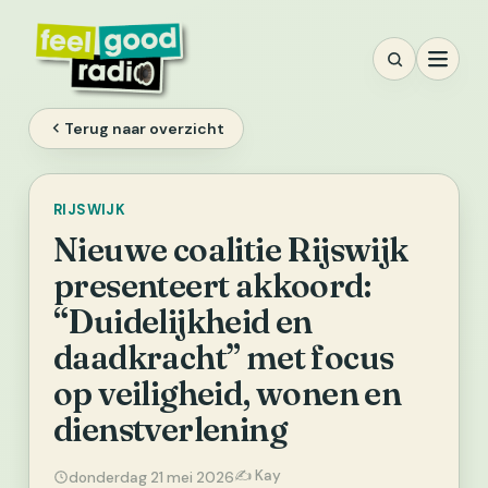
Ga
naar
inhoud
Terug naar overzicht
RIJSWIJK
Nieuwe coalitie Rijswijk
presenteert akkoord:
“Duidelijkheid en
daadkracht” met focus
op veiligheid, wonen en
dienstverlening
✍️ Kay
donderdag 21 mei 2026