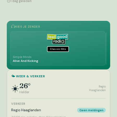
1 dag geleden
KIES JE ZENDER
Classic Hits
Simple Minds
10CC
Alive And Kicking
Dread
🌤️ WEER & VERKEER
26°
☀️
Regio
Haaglanden
Helder
VERKEER
Regio Haaglanden
Geen meldingen