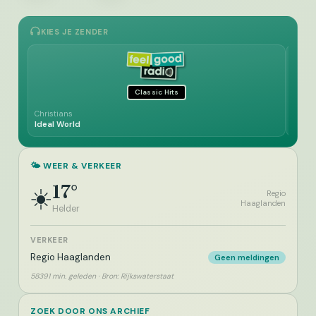
KIES JE ZENDER
Classic Hits
Christians
New S
Ideal World
You W
🌤️ WEER & VERKEER
17°
☀️
Regio
Haaglanden
Helder
VERKEER
Regio Haaglanden
Geen meldingen
58391 min. geleden · Bron: Rijkswaterstaat
ZOEK DOOR ONS ARCHIEF