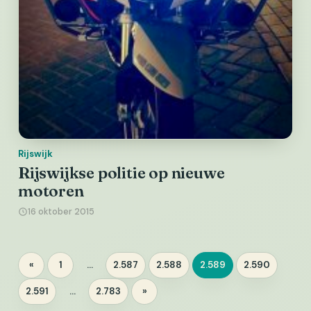
Rijswijk
Rijswijkse politie op nieuwe
motoren
16 oktober 2015
Berichten
«
1
…
2.587
2.588
2.589
2.590
Pagina
Pagina
Pagina
Pagina
Pagina
paginering
2.591
…
2.783
»
Pagina
Pagina