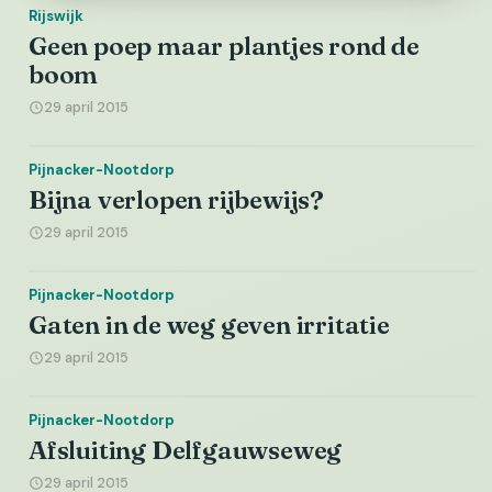
Rijswijk
Geen poep maar plantjes rond de
boom
29 april 2015
Pijnacker-Nootdorp
Bijna verlopen rijbewijs?
29 april 2015
Pijnacker-Nootdorp
Gaten in de weg geven irritatie
29 april 2015
Pijnacker-Nootdorp
Afsluiting Delfgauwseweg
29 april 2015