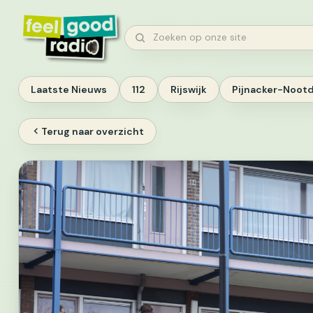
Ga
naar
Zoeken
inhoud
Laatste Nieuws
112
Rijswijk
Pijnacker-Noot
Terug naar overzicht