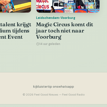
Leidschendam-Voorburg
alent krijgt
Magic Circus komt dit
ium tijdens
jaar toch niet naar
ent Event
Voorburg
14 uur geleden
kijk
luister
tip ons
whatsapp
© 2026 Feel Good Nieuws — Feel Good Radio