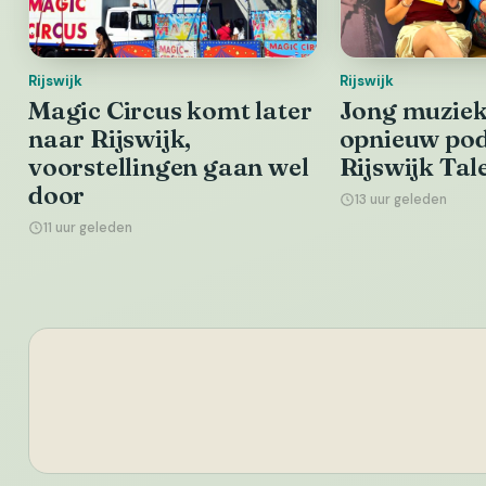
Rijswijk
Rijswijk
Magic Circus komt later
Jong muziekt
naar Rijswijk,
opnieuw pod
voorstellingen gaan wel
Rijswijk Tal
door
13 uur geleden
11 uur geleden