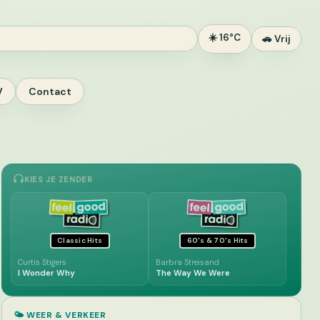
☀️ 16°C
🚗 Vrij
V
Contact
KIES JE ZENDER
Classic Hits
60's & 70's Hits
Curtis Stigers
Barbra Streisand
I Wonder Why
The Way We Were
🌤️ WEER & VERKEER