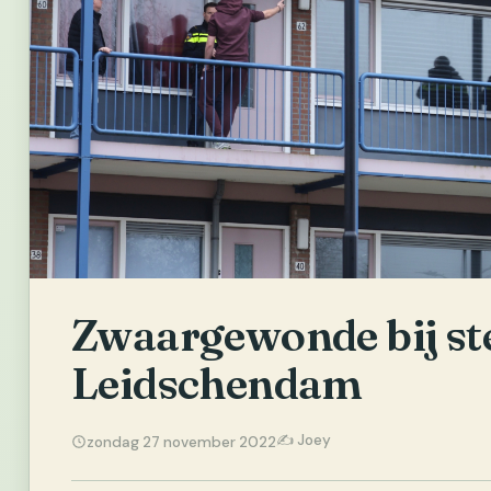
Zwaargewonde bij ste
Leidschendam
✍️ Joey
zondag 27 november 2022