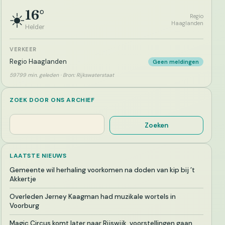
16°
☀️
Regio
Haaglanden
Helder
VERKEER
Regio Haaglanden
Geen meldingen
59799 min. geleden · Bron: Rijkswaterstaat
ZOEK DOOR ONS ARCHIEF
Zoeken
Zoeken
LAATSTE NIEUWS
Gemeente wil herhaling voorkomen na doden van kip bij ’t
Akkertje
Overleden Jerney Kaagman had muzikale wortels in
Voorburg
Magic Circus komt later naar Rijswijk, voorstellingen gaan