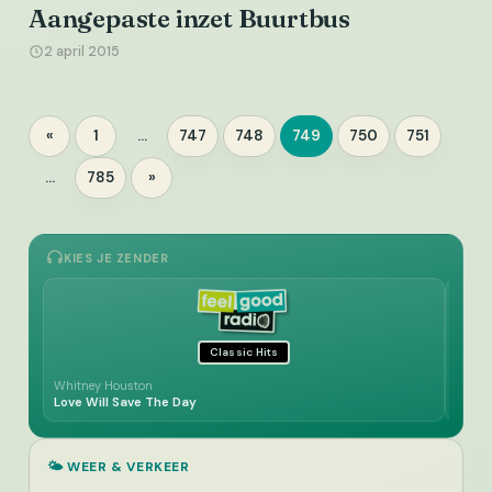
Aangepaste inzet Buurtbus
2 april 2015
Berichten
«
1
…
747
748
749
750
751
Pagina
Pagina
Pagina
Pagina
Pagina
Pagina
paginering
…
785
»
Pagina
KIES JE ZENDER
Classic Hits
Whitney Houston
Vicki 
Love Will Save The Day
Turn 
🌤️ WEER & VERKEER