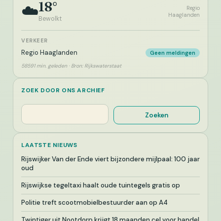
18°
☁️
Regio
Haaglanden
Bewolkt
VERKEER
Regio Haaglanden
Geen meldingen
58591 min. geleden · Bron: Rijkswaterstaat
ZOEK DOOR ONS ARCHIEF
Zoeken
Zoeken
LAATSTE NIEUWS
Rijswijker Van der Ende viert bijzondere mijlpaal: 100 jaar
oud
Rijswijkse tegeltaxi haalt oude tuintegels gratis op
Politie treft scootmobielbestuurder aan op A4
Twintiger uit Nootdorp krijgt 18 maanden cel voor handel