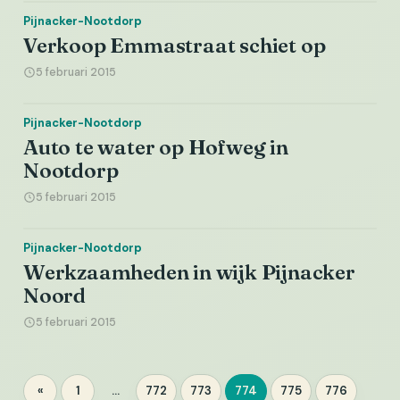
Pijnacker-Nootdorp
Verkoop Emmastraat schiet op
5 februari 2015
Pijnacker-Nootdorp
Auto te water op Hofweg in
Nootdorp
5 februari 2015
Pijnacker-Nootdorp
Werkzaamheden in wijk Pijnacker
Noord
5 februari 2015
Berichten
«
1
…
772
773
774
775
776
Pagina
Pagina
Pagina
Pagina
Pagina
Pagina