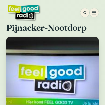
Ga
naar
inhoud
Pijnacker-Nootdorp