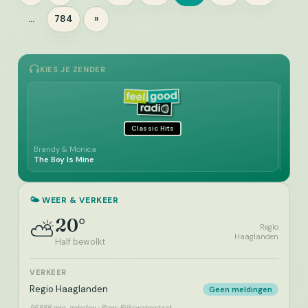
paginering
…
784
»
Pagina
KIES JE ZENDER
Classic Hits
Brandy & Monica
Simon
The Boy Is Mine
Cecil
🌤️ WEER & VERKEER
20°
⛅
Regio
Haaglanden
Half bewolkt
VERKEER
Regio Haaglanden
Geen meldingen
56888 min. geleden · Bron: Rijkswaterstaat