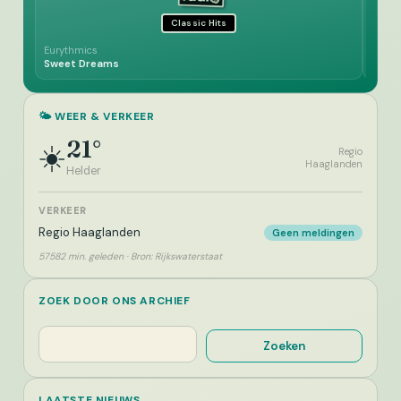
Classic Hits
Eurythmics
Dionn
Sweet Dreams
Do Yo
🌤️ WEER & VERKEER
21°
☀️
Regio
Haaglanden
Helder
VERKEER
Regio Haaglanden
Geen meldingen
57582 min. geleden · Bron: Rijkswaterstaat
ZOEK DOOR ONS ARCHIEF
Zoeken
Zoeken
LAATSTE NIEUWS