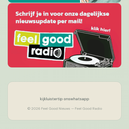
kijk
luister
tip ons
whatsapp
© 2026 Feel Good Nieuws — Feel Good Radio