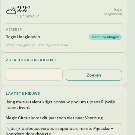
22°
⛅
Regio
Haaglanden
Half bewolkt
VERKEER
Regio Haaglanden
Geen meldingen
58946 min. geleden · Bron: Rijkswaterstaat
ZOEK DOOR ONS ARCHIEF
Zoeken
Zoeken
LAATSTE NIEUWS
Jong muziektalent krijgt opnieuw podium tijdens Rijswijk
Talent Event
Magic Circus komt dit jaar toch niet naar Voorburg
Tijdelijk barbecueverbod in openbare ruimte Pijnacker-
Nootdorp door droogte