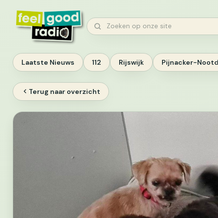
Ga
naar
Zoeken
inhoud
Laatste Nieuws
112
Rijswijk
Pijnacker-Noot
Terug naar overzicht