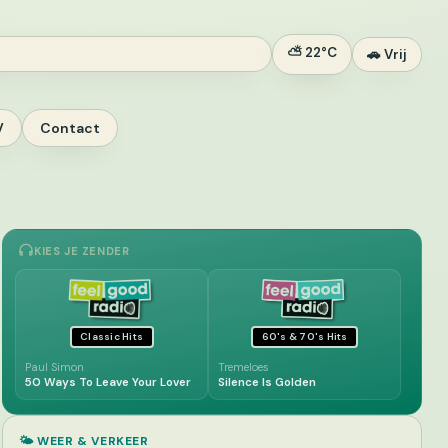
⛅ 22°C
🚗 Vrij
V
Contact
KIES JE ZENDER
Classic Hits
60's & 70's Hits
Paul Simon
Tremeloes
50 Ways To Leave Your Lover
Silence Is Golden
🌤️ WEER & VERKEER