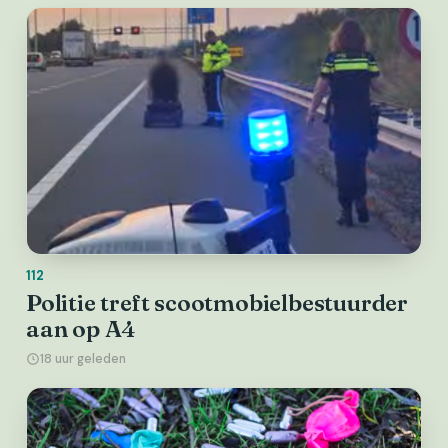
112
Politie treft scootmobielbestuurder
aan op A4
18 uur geleden