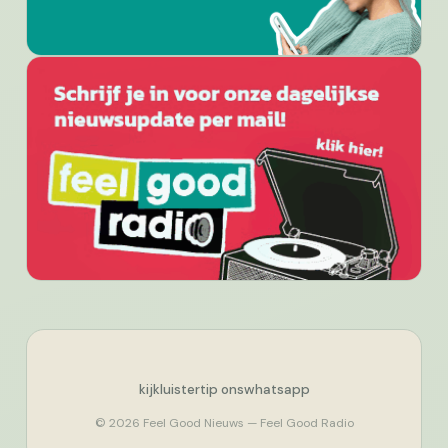
kijk
luister
tip ons
whatsapp
© 2026 Feel Good Nieuws — Feel Good Radio