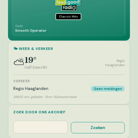
Classic Hits
Sade
BZN
Smooth Operator
Sevill
🌤️ WEER & VERKEER
19°
⛅
Regio
Haaglanden
Half bewolkt
VERKEER
Regio Haaglanden
Geen meldingen
58655 min. geleden · Bron: Rijkswaterstaat
ZOEK DOOR ONS ARCHIEF
Zoeken
Zoeken