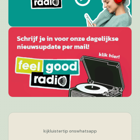
kijk
luister
tip ons
whatsapp