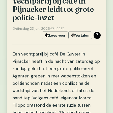
Vechtpartij bij café in
Pijnacker leidt tot grote
politie-inzet
✍️ Joost
dinsdag 23 juni 2026
Lees voor
Vertalen
Een vechtpartij bij café De Guyter in
Pijnacker heeft in de nacht van zaterdag op
zondag geleid tot een grote politie-inzet.
Agenten grepen in met wapenstokken en
politiehonden nadat een conflict na de
wedstrijd van het Nederlands elftal uit de
hand liep. Volgens café-eigenaar Marco
Filippo ontstond de eerste ruzie tussen
twee jonge bezoekers. “De eerste ruzie