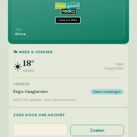
Classic Hits
Toto
Emmyl
Africa
Toget
🌤️ WEER & VERKEER
18°
☀️
Regio
Haaglanden
Helder
VERKEER
Regio Haaglanden
Geen meldingen
61320 min. geleden · Bron: Rijkswaterstaat
ZOEK DOOR ONS ARCHIEF
Zoeken
Zoeken