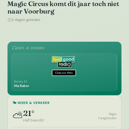
Magic Circus komt dit jaar toch niet
naar Voorburg
2 dagen geleden
KIES JE ZENDER
Classic Hits
Boney M.
Beach
Ma Baker
Would
🌤️ WEER & VERKEER
21°
⛅
Regio
Haaglanden
Half bewolkt