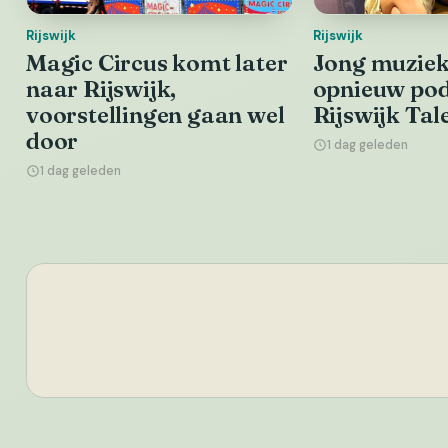
Rijswijk
Rijswijk
Magic Circus komt later
Jong muziekt
naar Rijswijk,
opnieuw pod
voorstellingen gaan wel
Rijswijk Tal
door
1 dag geleden
1 dag geleden