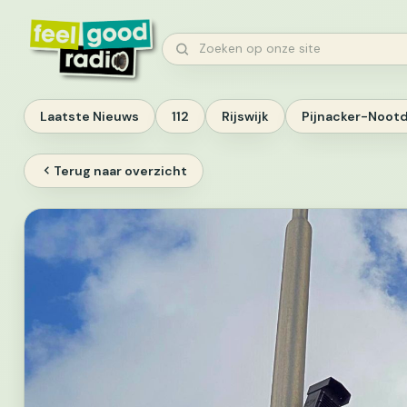
Ga
naar
Zoeken
inhoud
Laatste Nieuws
112
Rijswijk
Pijnacker-Noot
Terug naar overzicht