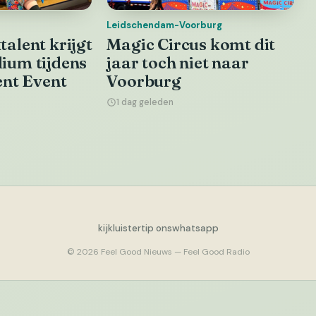
Leidschendam-Voorburg
alent krijgt
Magic Circus komt dit
ium tijdens
jaar toch niet naar
ent Event
Voorburg
1 dag geleden
kijk
luister
tip ons
whatsapp
© 2026 Feel Good Nieuws — Feel Good Radio