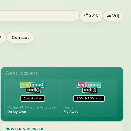
⛅ 23°C
🚗 Vrij
V
Contact
KIES JE ZENDER
Classic Hits
60's & 70's Hits
Michael McDonald & Patti Labelle
Teach In
On My Own
Fly Away
🌤️ WEER & VERKEER