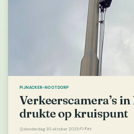
PIJNACKER-NOOTDORP
Verkeerscamera’s in
drukte op kruispunt
✍️ Kay
donderdag 30 oktober 2025