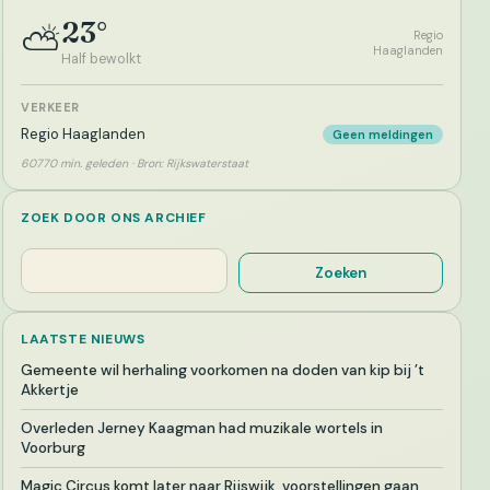
23°
⛅
Regio
Haaglanden
Half bewolkt
VERKEER
Regio Haaglanden
Geen meldingen
60770 min. geleden · Bron: Rijkswaterstaat
ZOEK DOOR ONS ARCHIEF
Zoeken
Zoeken
LAATSTE NIEUWS
Gemeente wil herhaling voorkomen na doden van kip bij ’t
Akkertje
Overleden Jerney Kaagman had muzikale wortels in
Voorburg
Magic Circus komt later naar Rijswijk, voorstellingen gaan