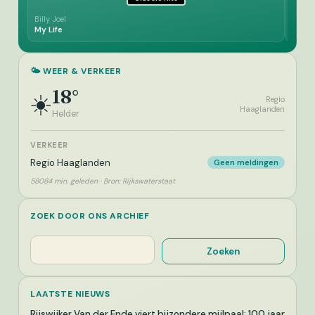
Billy Joel
Brend
My Life
I'm S
🌤️ WEER & VERKEER
18°
☀️
Regio
Haaglanden
Helder
VERKEER
Regio Haaglanden
Geen meldingen
58084 min. geleden · Bron: Rijkswaterstaat
ZOEK DOOR ONS ARCHIEF
Zoeken
Zoeken
LAATSTE NIEUWS
Rijswijker Van der Ende viert bijzondere mijlpaal: 100 jaar