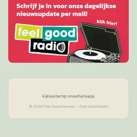
kijk
luister
tip ons
whatsapp
© 2026 Feel Good Nieuws — Feel Good Radio