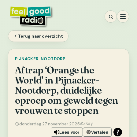
Ga
naar
inhoud
Terug naar overzicht
PIJNACKER-NOOTDORP
Aftrap ‘Orange the
World’ in Pijnacker-
Nootdorp, duidelijke
oproep om geweld tegen
vrouwen te stoppen
✍️ Kay
donderdag 27 november 2025
Lees voor
Vertalen