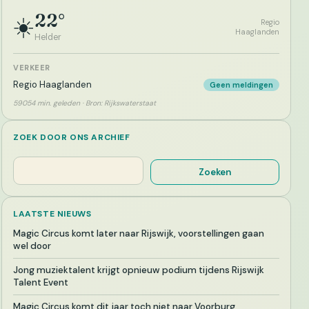
22°
☀️
Regio
Haaglanden
Helder
VERKEER
Regio Haaglanden
Geen meldingen
59054 min. geleden · Bron: Rijkswaterstaat
ZOEK DOOR ONS ARCHIEF
Zoeken
Zoeken
LAATSTE NIEUWS
Magic Circus komt later naar Rijswijk, voorstellingen gaan
wel door
Jong muziektalent krijgt opnieuw podium tijdens Rijswijk
Talent Event
Magic Circus komt dit jaar toch niet naar Voorburg