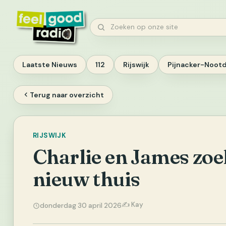
Ga
naar
Zoeken
inhoud
Laatste Nieuws
112
Rijswijk
Pijnacker-Noot
Terug naar overzicht
RIJSWIJK
Charlie en James zo
nieuw thuis
✍️ Kay
donderdag 30 april 2026