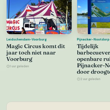
Leidschendam-Voorburg
Pijnacker-Nootdorp
Magic Circus komt dit
Tijdelijk
jaar toch niet naar
barbecuever
Voorburg
openbare ru
Pijnacker-N
1 uur geleden
door droogt
2 uur geleden