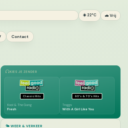
☀️ 22°C
🚗 Vrij
V
Contact
KIES JE ZENDER
Classic Hits
60's & 70's Hits
Kool & The Gang
Troggs
Fresh
With A Girl Like You
🌤️ WEER & VERKEER