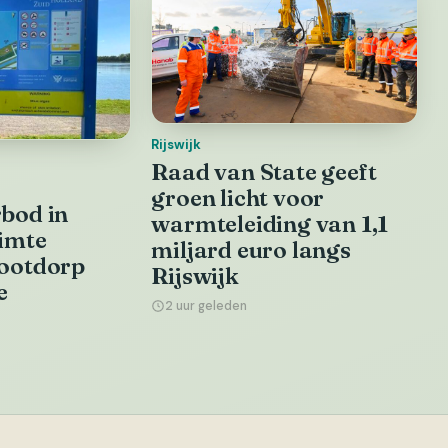
Rijswijk
Raad van State geeft
groen licht voor
bod in
warmteleiding van 1,1
imte
miljard euro langs
ootdorp
Rijswijk
e
2 uur geleden