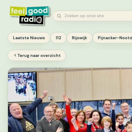
Ga
naar
Zoeken
inhoud
Laatste Nieuws
112
Rijswijk
Pijnacker-Noot
Terug naar overzicht