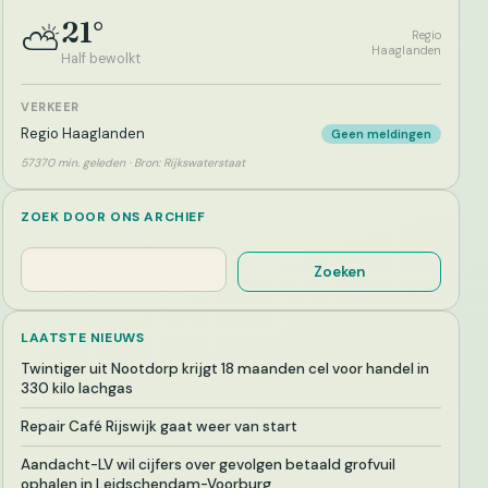
21°
⛅
Regio
Haaglanden
Half bewolkt
VERKEER
Regio Haaglanden
Geen meldingen
57370 min. geleden · Bron: Rijkswaterstaat
ZOEK DOOR ONS ARCHIEF
Zoeken
Zoeken
LAATSTE NIEUWS
Twintiger uit Nootdorp krijgt 18 maanden cel voor handel in
330 kilo lachgas
Repair Café Rijswijk gaat weer van start
Aandacht-LV wil cijfers over gevolgen betaald grofvuil
ophalen in Leidschendam-Voorburg