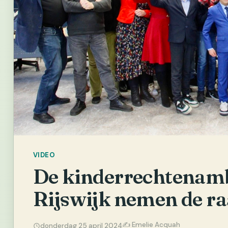
VIDEO
De kinderrechtenam
Rijswijk nemen de ra
✍️ Emelie Acquah
donderdag 25 april 2024