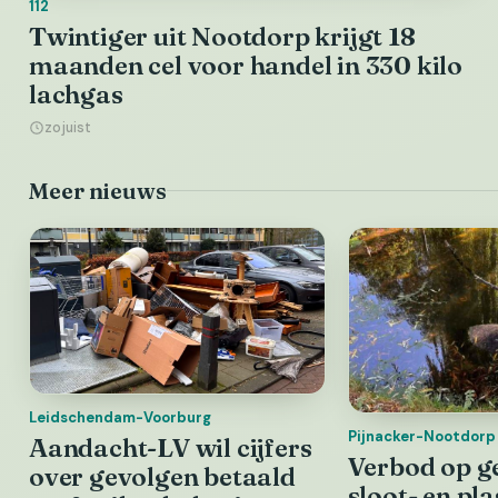
112
Twintiger uit Nootdorp krijgt 18
maanden cel voor handel in 330 kilo
lachgas
zojuist
Meer nieuws
Leidschendam-Voorburg
Pijnacker-Nootdorp
Aandacht-LV wil cijfers
Verbod op g
over gevolgen betaald
sloot- en pl