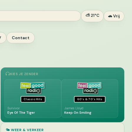
⛅ 21°C
🚗 Vrij
V
Contact
KIES JE ZENDER
Classic Hits
60's & 70's Hits
Survivor
James Lloyd
Eye Of The Tiger
Keep On Smiling
🌤️ WEER & VERKEER