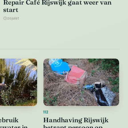
Repair Café Rijswijk gaat weer van
start
zojuist
112
ebruik
Handhaving Rijswijk
aswater in
betrapt persoon op