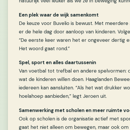
natuurlijk veel leuker als we ze in beweging kunne
Een plek waar de wijk samenkomt
De keuze voor Buvelio is bewust. Met meerdere 
er de hele dag door aanloop van kinderen. Volgen
“De eerste keer waren het er ongeveer dertig e
Het woord gaat rond.”
Spel, sport en alles daartussenin
Van voetbal tot trefbal en andere spelvormen: 
wat de kinderen willen doen. Haaglanden Bewee
iedereen kan aansluiten. “Als het wat drukker w
hoelahoep aanbieden,” legt Jeroen uit.
Samenwerking met scholen en meer ruimte vo
Ook op scholen is de organisatie actief met sport
gaat het niet alleen om bewegen, maar ook om so