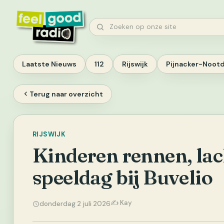
Ga
naar
Zoeken
inhoud
Laatste Nieuws
112
Rijswijk
Pijnacker-Noot
Terug naar overzicht
RIJSWIJK
Kinderen rennen, lac
speeldag bij Buvelio
✍️ Kay
donderdag 2 juli 2026