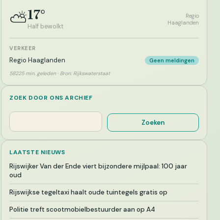
17°
⛅
Regio
Haaglanden
Half bewolkt
VERKEER
Regio Haaglanden
Geen meldingen
58225 min. geleden · Bron: Rijkswaterstaat
ZOEK DOOR ONS ARCHIEF
Zoeken
Zoeken
LAATSTE NIEUWS
Rijswijker Van der Ende viert bijzondere mijlpaal: 100 jaar
oud
Rijswijkse tegeltaxi haalt oude tuintegels gratis op
Politie treft scootmobielbestuurder aan op A4