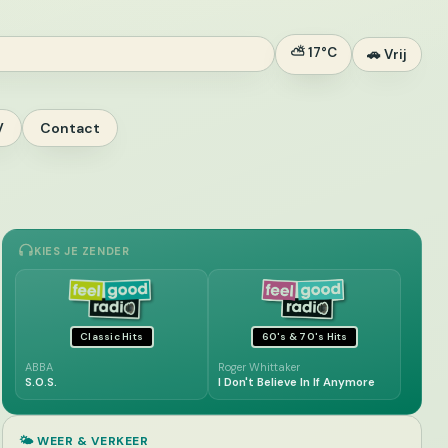
⛅ 17°C
🚗 Vrij
V
Contact
KIES JE ZENDER
Classic Hits
60's & 70's Hits
ABBA
Roger Whittaker
S.O.S.
I Don't Believe In If Anymore
🌤️ WEER & VERKEER