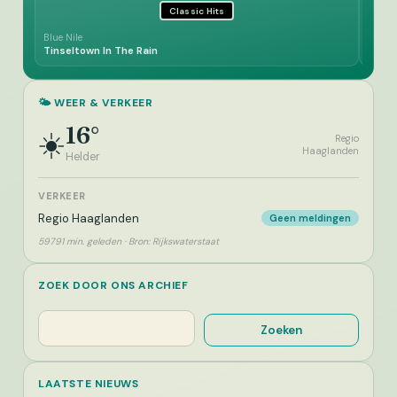
Classic Hits
Blue Nile
Joe D
Tinseltown In The Rain
L Ete
🌤️ WEER & VERKEER
16°
☀️
Regio
Haaglanden
Helder
VERKEER
Regio Haaglanden
Geen meldingen
59791 min. geleden · Bron: Rijkswaterstaat
ZOEK DOOR ONS ARCHIEF
Zoeken
Zoeken
LAATSTE NIEUWS