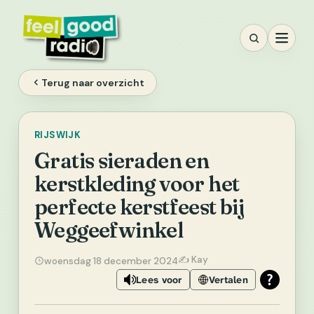
Ga
naar
inhoud
Terug naar overzicht
RIJSWIJK
Gratis sieraden en
kerstkleding voor het
perfecte kerstfeest bij
Weggeefwinkel
✍️ Kay
woensdag 18 december 2024
Lees voor
Vertalen