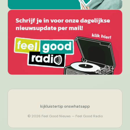
kijk
luister
tip ons
whatsapp
© 2026 Feel Good Nieuws — Feel Good Radio