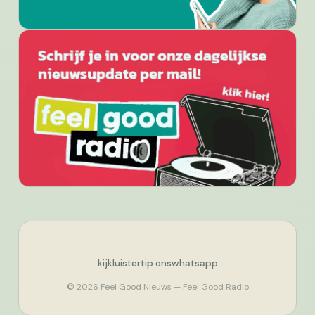
kijk
luister
tip ons
whatsapp
© 2026 Feel Good Nieuws — Feel Good Radio