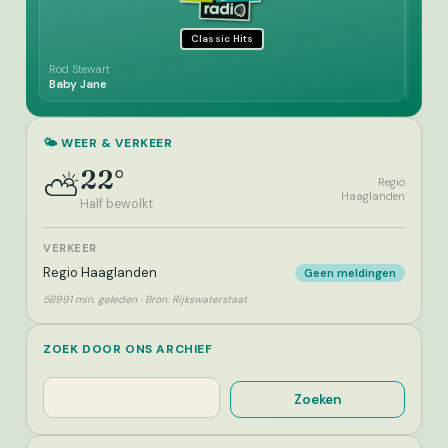
Classic Hits
Rod Stewart
Johnn
Baby Jane
Tes T
🌤️ WEER & VERKEER
22°
⛅
Regio
Haaglanden
Half bewolkt
VERKEER
Regio Haaglanden
Geen meldingen
58991 min. geleden · Bron: Rijkswaterstaat
ZOEK DOOR ONS ARCHIEF
Zoeken
Zoeken