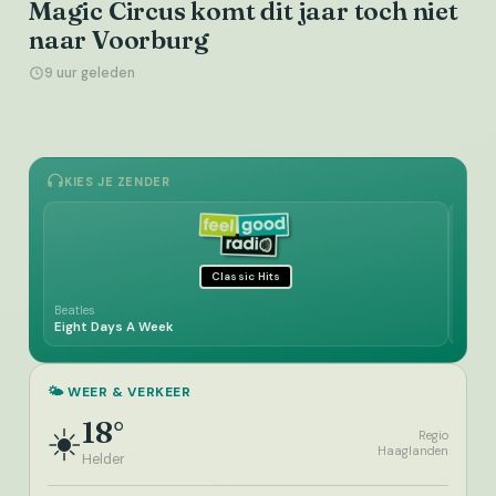
Magic Circus komt dit jaar toch niet
naar Voorburg
9 uur geleden
KIES JE ZENDER
Classic Hits
Beatles
Marvi
Eight Days A Week
What'
🌤️ WEER & VERKEER
18°
☀️
Regio
Haaglanden
Helder