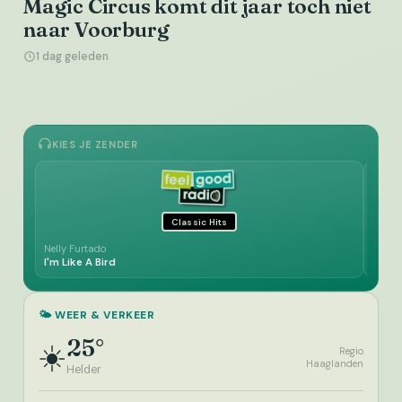
Magic Circus komt dit jaar toch niet
naar Voorburg
1 dag geleden
KIES JE ZENDER
Classic Hits
Nelly Furtado
Tina C
I'm Like A Bird
Dance
🌤️ WEER & VERKEER
25°
☀️
Regio
Haaglanden
Helder