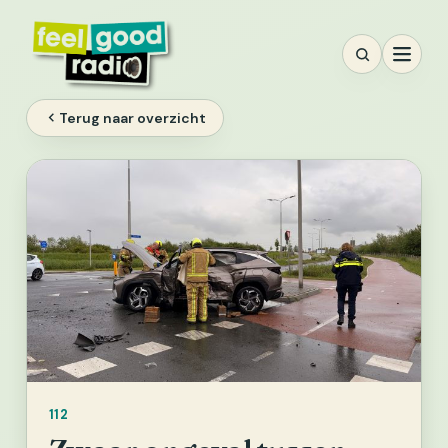
Ga
naar
inhoud
Terug naar overzicht
112